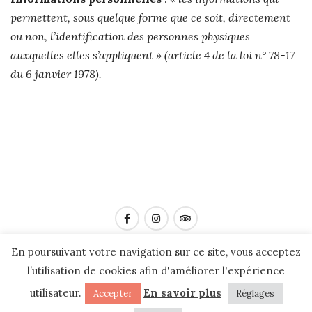
permettent, sous quelque forme que ce soit, directement
ou non, l’identification des personnes physiques
auxquelles elles s’appliquent » (article 4 de la loi n° 78-17
du 6 janvier 1978).
2026
©MARCHÉ DES CARMES - PARTENAIRES :
MAIRIE DE
En poursuivant votre navigation sur ce site, vous acceptez
TOULOUSE
-
CHAMBRE DE COMMERCE ET D'INDUSTRIE
-
l’utilisation de cookies afin d'améliorer l'expérience
CHAMBRE DE MÉTIERS ET DE L'ARTISANAT
CONCEPTION WEB : ©
AGENCE PGO
-
MENTIONS LÉGALES
-
utilisateur.
En savoir plus
Accepter
Réglages
PROTECTION DES DONNÉES